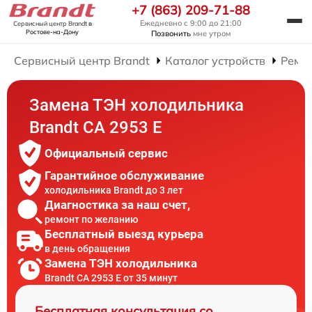
+7 (863) 209-71-88
Ежедневно с 9:00 до 21:00
Сервисный центр Brandt
в
Ростове-на-Дону
Позвонить
мне утром
Сервисный центр Brandt
Каталог устройств
Ремо
Замена ТЭН холодильника
Brandt CA 2953 E
Официальный сервис
Гарантийное обслуживание
холодильника Brandt до 3 лет
Диагностика за наш счет,
ремонт по желанию
Бесплатный выезд курьера
в день обращения
Замена ТЭН холодильника
Brandt CA 2953 E от 35 минут
Бесплатная консультация со