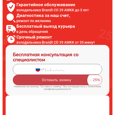
Гарантийное обслуживание
холодильника Brandt CO 39 AWKK до 3 лет
Диагностика за наш счет,
ремонт по желанию
Бесплатный выезд курьера
в день обращения
Срочный ремонт
холодильника Brandt CO 39 AWKK от 35 минут
Бесплатная консультация со
специалистом
Оставить заявку
Нажимая на кнопку "Оставить заявку" Вы соглашаетесь c
политикой
конфиденциальности