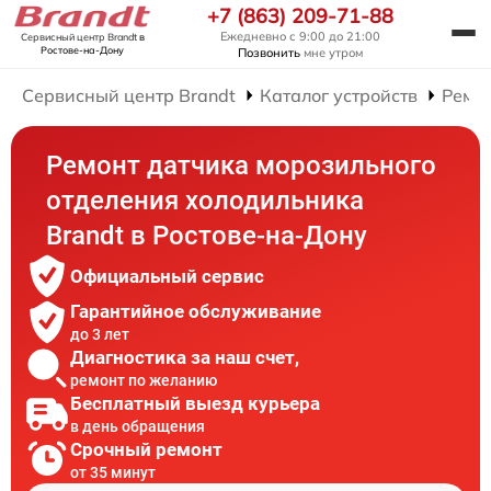
+7 (863) 209-71-88
Ежедневно с 9:00 до 21:00
Сервисный центр Brandt
в
Ростове-на-Дону
Позвонить
мне утром
Сервисный центр Brandt
Каталог устройств
Ремо
Ремонт датчика морозильного
отделения холодильника
Brandt в Ростове-на-Дону
Официальный сервис
Гарантийное обслуживание
до 3 лет
Диагностика за наш счет,
ремонт по желанию
Бесплатный выезд курьера
в день обращения
Срочный ремонт
от 35 минут