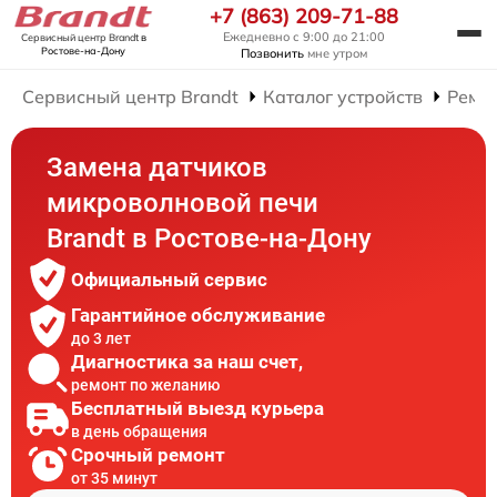
+7 (863) 209-71-88
Ежедневно с 9:00 до 21:00
Сервисный центр Brandt
в
Ростове-на-Дону
Позвонить
мне утром
Сервисный центр Brandt
Каталог устройств
Ремо
Замена датчиков
микроволновой печи
Brandt в Ростове-на-Дону
Официальный сервис
Гарантийное обслуживание
до 3 лет
Диагностика за наш счет,
ремонт по желанию
Бесплатный выезд курьера
в день обращения
Срочный ремонт
от 35 минут