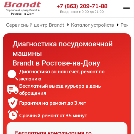
+7 (863) 209-71-88
Сервисный центр Brandt
в
Ежедневно с 9:00 до 21:00
Ростове-на-Дону
Сервисный центр Brandt
Каталог устройств
Ремо
Диагностика посудомоечной
машины
Brandt в Ростове-на-Дону
Диагностика за наш счет, ремонт по
желанию
Бесплатный выезд курьера в день
обращения
Гарантия на ремонт до 3 лет
Срочный ремонт от 35 минут
Бесплатная консультация со