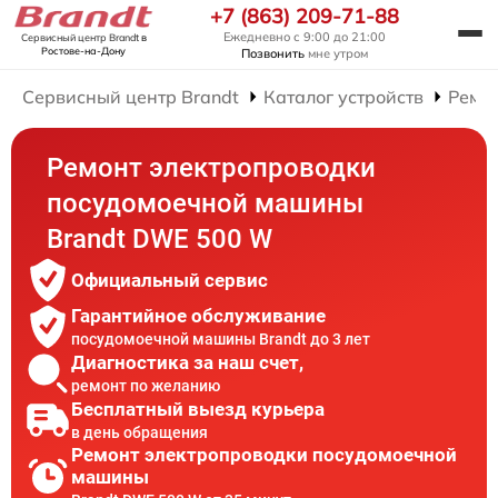
+7 (863) 209-71-88
Ежедневно с 9:00 до 21:00
Сервисный центр Brandt
в
Ростове-на-Дону
Позвонить
мне утром
Сервисный центр Brandt
Каталог устройств
Ремо
Ремонт электропроводки
посудомоечной машины
Brandt DWE 500 W
Официальный сервис
Гарантийное обслуживание
посудомоечной машины Brandt до 3 лет
Диагностика за наш счет,
ремонт по желанию
Бесплатный выезд курьера
в день обращения
Ремонт электропроводки посудомоечной
машины