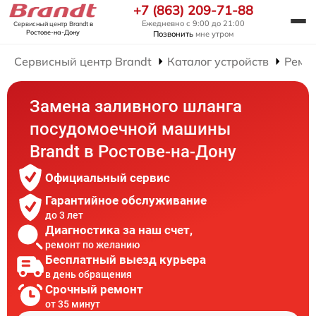
+7 (863) 209-71-88
Ежедневно с 9:00 до 21:00
Сервисный центр Brandt
в
Ростове-на-Дону
Позвонить
мне утром
Сервисный центр Brandt
Каталог устройств
Ремо
Замена заливного шланга
посудомоечной машины
Brandt в Ростове-на-Дону
Официальный сервис
Гарантийное обслуживание
до 3 лет
Диагностика за наш счет,
ремонт по желанию
Бесплатный выезд курьера
в день обращения
Срочный ремонт
от 35 минут