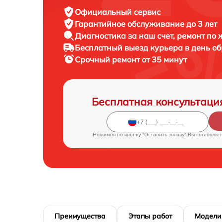
Официальный сервис
Гарантийное обслуживание
до 3 лет
Диагностика за наш счет,
ремонт по
Бесплатный выезд курьера
в день о
Срочный ремонт
от 35 минут
Бесплатная консультаци
Нажимая на кнопку "Оставить заявку" Вы соглашает
Преимущества
Этапы работ
Модели