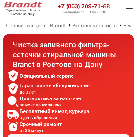
+7 (863) 209-71-88
Сервисный центр Brandt
в
Ежедневно с 9:00 до 21:00
Ростове-на-Дону
Сервисный центр Brandt
Каталог устройств
Ремо
Чистка заливного фильтра-
сеточки стиральной машины
Brandt в Ростове-на-Дону
Официальный сервис
Гарантийное обслуживание
до 3 лет
Диагностика за наш счет,
ремонт по желанию
Бесплатный выезд курьера
в день обращения
Срочный ремонт
от 35 минут