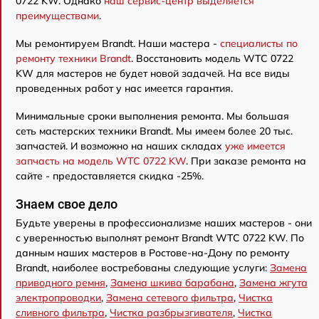
0722 KW. Однако
наш сервис-центр выделяется
преимуществами
.
Мы ремонтируем Brandt. Наши мастера -
специалисты по
ремонту техники Brandt
. Восстановить модель WTC 0722
KW для мастеров не будет новой задачей. На все виды
проведенных работ у нас имеется гарантия.
Минимальные сроки выполнения ремонта. Мы большая
сеть мастерских техники Brandt. Мы имеем более 20 тыс.
запчастей. И возможно на наших складах
уже имеется
запчасть на модель WTC 0722 KW
. При заказе ремонта на
сайте - предоставляется скидка -25%.
Знаем свое дело
Будьте уверены в профессионализме наших мастеров - они
с уверенностью выполнят ремонт Brandt WTC 0722 KW. По
данным наших мастеров в Ростове-на-Дону по ремонту
Brandt, наиболее востребованы следующие услуги:
Замена
приводного ремня
,
Замена шкива барабана
,
Замена жгута
электропроводки
,
Замена сетевого фильтра
,
Чистка
сливного фильтра
,
Чистка разбрызгивателя
,
Чистка