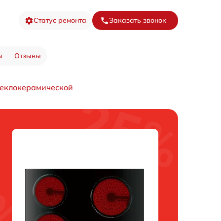
Статус ремонта
Заказать звонок
ы
Отзывы
теклокерамической